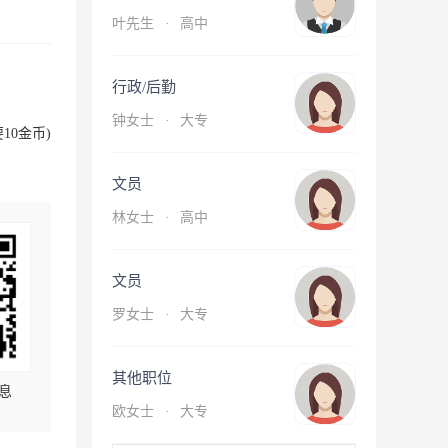
叶先生
·
高中
行政/后勤
钟女士
·
大专
10金币)
文员
林女士
·
高中
文员
罗女士
·
大专
其他职位
息
欧女士
·
大专