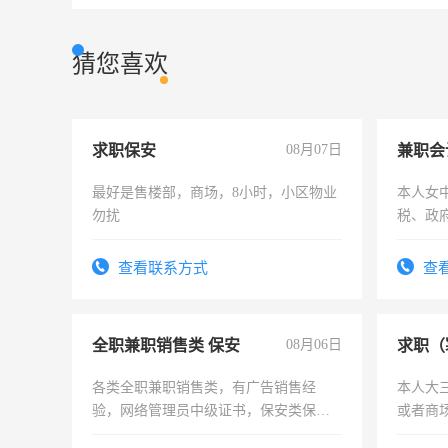
猜您喜欢
求职保安
08月07日
兼职会
最好是售楼部，商场，8小时，小区物业
本人女
勿扰
税、政
为各类
务，财
查看联系方式
查
作
全职兼职销售类 保安
08月06日
求职（
各类全职兼职销售类，有广告销售经
本人大
验，网络管理员中级证书，保安类保安
或者商
队长，形象岗或幼儿园保安，维修水电