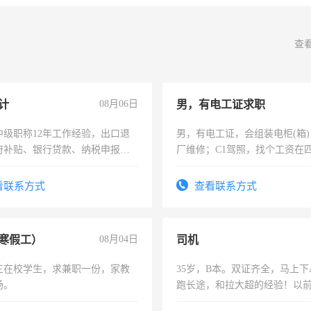
查
计
08月06日
男，有电工证求职
中级职称12年工作经验，出口退
男，有电工证，会组装电柜(箱
府补贴、银行贷款、纳税申报、
厂维修；C1驾照，找个工资在
公司策划，设建新账，理乱账业
上，枣强县以外需要有住宿，
务咨询等业务。欲求兼职会计工
电话
看联系方式
查看联系方式
寒假工）
08月04日
司机
三在校学生，求兼职一份，家教
35岁，B本。双证齐全，马上下
场。
跑长途，和拉大超的经验！以
六，渣土车