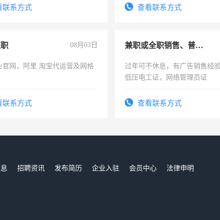
看联系方式
查看联系方式
兼职
08月03日
兼职或全职销售、普工、维修
业官网，阿里 淘宝代运营及网格
过年可不休息，有广告销售经
低压电工证，网络管理员证
看联系方式
查看联系方式
信息
招聘资讯
发布简历
企业入驻
会员中心
法律申明
们