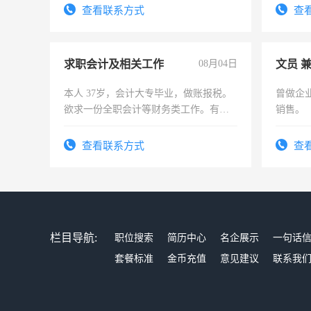
有高低压电工证和十几年工作经验
查看联系方式
查
求职会计及相关工作
08月04日
文员 
本人 37岁，会计大专毕业，做账报税。
曾做企
欲求一份全职会计等财务类工作。有会
销售。
计证
查看联系方式
查
栏目导航:
职位搜索
简历中心
名企展示
一句话
套餐标准
金币充值
意见建议
联系我