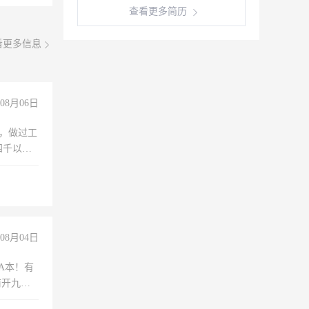
查看更多简历
看更多信息
08月06日
)，做过工
四千以
保险勿扰
08月04日
A本！有
前开九米