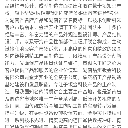
品结构与设计、成型制造方面提出和取得数十项知识产
权，旗下“晶炬牌柜架”和“拓成牌多媒体教学讲台”被评
为湖南省名牌产品和湖南省著名商标。以技术创新引领
客户市场需求，金炬实业旗下工业设计团队由二十多位
经验丰富、年富力强的产品外观造型设计师、产品结构
设计师，以及研究产品性能部件工程师联合构成，主动
链接和响应客户市场诉求，用高度的创意和精致的绘图
对内链接到精工产品制造工厂，既推动了产品设计创新
能力，又确保产品质量认证与维护，贯彻以工匠之心为
客户提供产品和服务的企业价值观！湖南晶炬钣金科技
有限公司是金炬实业的全资子公司，承载精工产品制造
基地建设和发展职能，专注于钣金科技产品的生产制
造，是我国知名的钢质讲台主要生产基地，也是湖南省
及周边省市地区唯一生产全系列高、低压开关柜体的专
业厂商。由传统的钣金加工向精工制造实现转型发展，
提档升级，在硬件设备设施投资方面，金炬实业持续引
进一系列技术先进、精度更高的德国通快数控冲床、德
国通快激光切割机等，投资建设国内最先进的全自动节