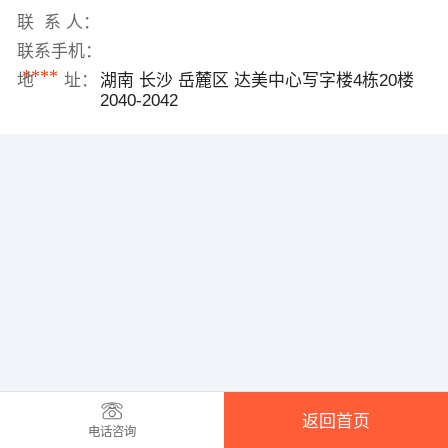
联 系 人：
联系手机：
****
地 址：
湖南 长沙 岳麓区 达美中心写字楼4栋20楼
2040-2042
返回首页
电话咨询